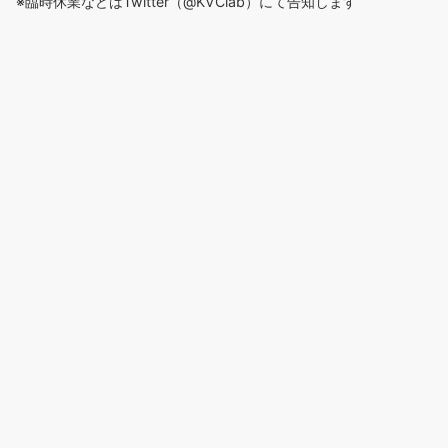
※臨時休業などはTwitter（@KVClab）にて告知します