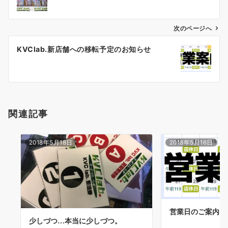
ナ
ビ
ゲ
次のページへ
ー
KVClab.新店舗への移転予定のお知らせ
シ
ョ
ン
関連記事
2018年5月18日
2018年5月16日
営業日のご案内
少しづつ…本当に少しづつ。